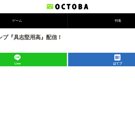
ゲーム
特集
タンプ『具志堅用高』配信！
Line
はてブ