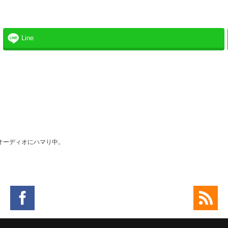
Line
。
オーディオにハマり中。