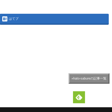
はてブ
»hato-sabureの記事一覧