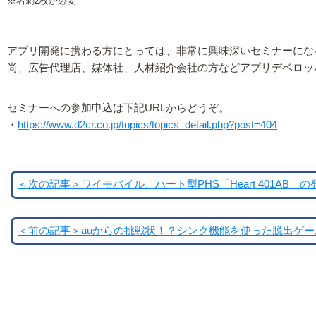
※名刺2枚が必要
アプリ開発に携わる方にとっては、非常に興味深いセミナーにな
尚、広告代理店、媒体社、人材紹介会社の方などアプリデベロッ
セミナーへの参加申込は下記URLからどうぞ。
・
https://www.d2cr.co.jp/topics/topics_detail.php?post=404
＜次の記事＞ワイモバイル、ハート型PHS「Heart 401AB」
＜前の記事＞auからの挑戦状！？シンク機能を使った脱出ゲ