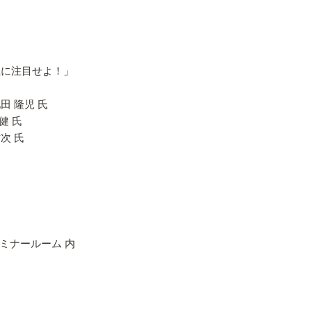
社に注目せよ！」
 隆児 氏
健 氏
次 氏
セミナールーム 内