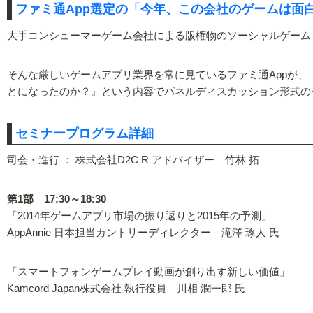
ファミ通App選定の「今年、この会社のゲームは面
大手コンシューマーゲーム会社による版権物のソーシャルゲーム
そんな厳しいゲームアプリ業界を常に見ているファミ通Appが
とになったのか？』という内容でパネルディスカッション形式の
セミナープログラム詳細
司会・進行 ： 株式会社D2C R アドバイザー 竹林 拓
第1部 17:30～18:30
「2014年ゲームアプリ市場の振り返りと2015年の予測」
AppAnnie 日本担当カントリーディレクター 滝澤 琢人 氏
「スマートフォンゲームプレイ動画が創り出す新しい価値」
Kamcord Japan株式会社 執行役員 川相 潤一郎 氏