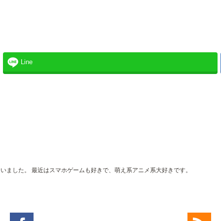
Line
。
界にいました。 最近はスマホゲームも好きで、萌え系アニメ系大好きです。