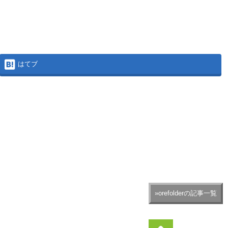
はてブ
»orefolderの記事一覧