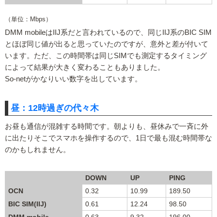
（単位：Mbps）
DMM mobileはIIJ系だと言われているので、同じIIJ系のBIC SIM
とほぼ同じ値が出ると思っていたのですが、意外と差が付いて
います。ただ、この時間帯は同じSIMでも測定するタイミング
によって結果が大きく変わることもありました。
So-netがかなりいい数字を出しています。
昼：12時過ぎの代々木
お昼も通信が混雑する時間です。朝よりも、昼休みで一斉に外
に出たりそこでスマホを操作するので、1日で最も混む時間帯な
のかもしれません。
DOWN
UP
PING
OCN
0.32
10.99
189.50
BIC SIM(IIJ)
0.61
12.24
98.50
DMM mobile
0.63
9.32
196.00