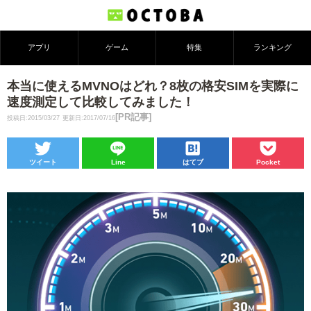
アプリ
ゲーム
特集
ランキング
本当に使えるMVNOはどれ？8枚の格安SIMを実際に
速度測定して比較してみました！
[PR記事]
投稿日:2015/03/27
更新日:2017/07/16
ツイート
Line
はてブ
Pocket