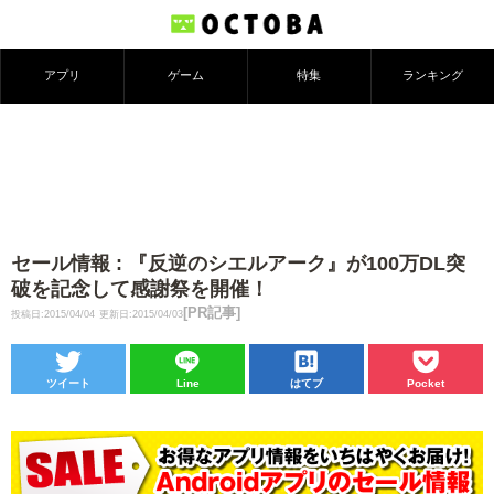
アプリ
ゲーム
特集
ランキング
セール情報 : 『反逆のシエルアーク』が100万DL突
破を記念して感謝祭を開催！
[PR記事]
投稿日:2015/04/04
更新日:2015/04/03
ツイート
Line
はてブ
Pocket