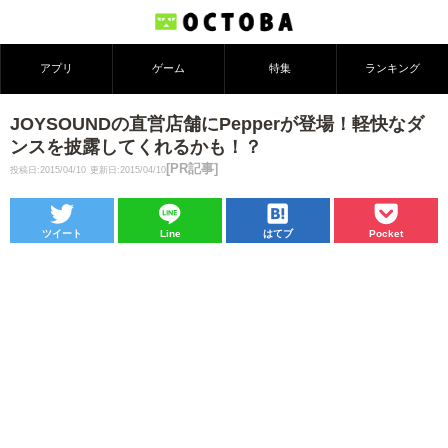
アプリ
ゲーム
特集
ランキング
JOYSOUNDの直営店舗にPepperが登場！軽快なダ
ンスを披露してくれるかも！？
[PR記事]
投稿日:2015/04/10
更新日:2015/04/10
ツイート
Line
はてブ
Pocket