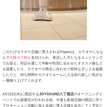
このたびカラオケ店舗に導入されるPepperは、カラオケにちな
んで
七味カラ助
と名付けられ、来店した方たちをエントランス
でお迎え。対話を通じて年齢や性別に合わせたオススメ曲など
を提案したり、カラオケの再生に合わせて軽快なダンスを披露
したりと、待ち時間やカラオケルームに入る前の楽しい気分を
一層盛り上げてくれます。
4月16日(木)に開店する
JOYSOUND八丁堀店
のオープニングイ
ベントでお披露目が行われる他、今後も新規店舗の開店に伴う
プロモーション活動に加え全国に導入店舗を拡大してく予定と