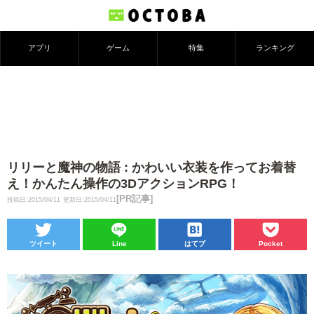
アプリ
ゲーム
特集
ランキング
リリーと魔神の物語 : かわいい衣装を作ってお着替
え！かんたん操作の3DアクションRPG！
[PR記事]
投稿日:2015/04/11
更新日:2015/04/11
ツイート
Line
はてブ
Pocket