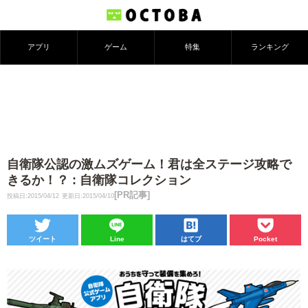
アプリ
ゲーム
特集
ランキング
自衛隊公認の激ムズゲーム！君は全ステージ攻略で
きるか！？ : 自衛隊コレクション
[PR記事]
投稿日:2015/04/12
更新日:2015/04/10
ツイート
Line
はてブ
Pocket