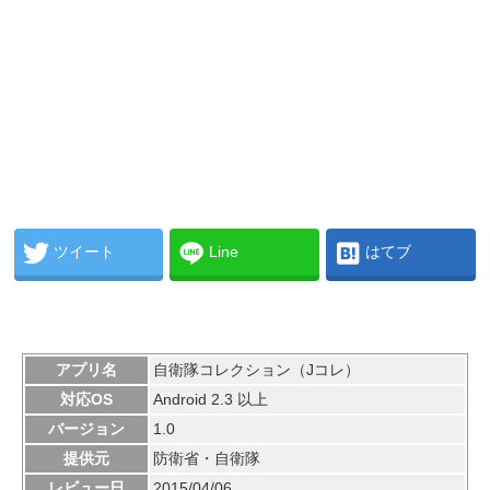
ツイート
Line
はてブ
アプリ名
自衛隊コレクション（Jコレ）
対応OS
Android 2.3 以上
バージョン
1.0
提供元
防衛省・自衛隊
レビュー日
2015/04/06