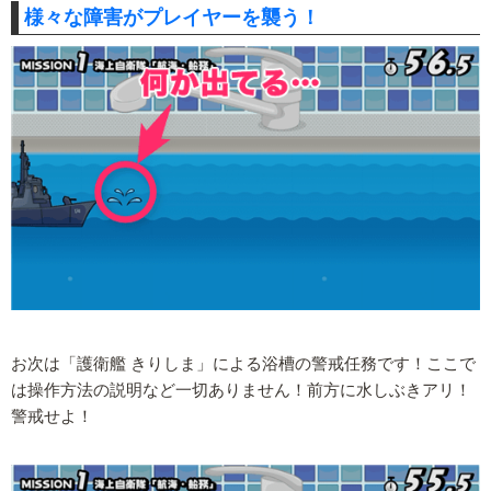
様々な障害がプレイヤーを襲う！
お次は「護衛艦 きりしま」による浴槽の警戒任務です！ここで
は操作方法の説明など一切ありません！前方に水しぶきアリ！
警戒せよ！