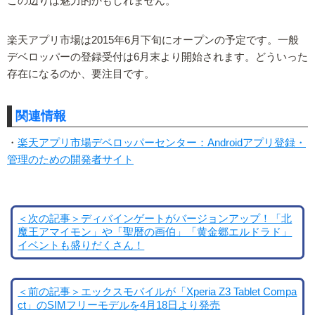
この辺りは魅力的かもしれません。
楽天アプリ市場は2015年6月下旬にオープンの予定です。一般
デベロッパーの登録受付は6月末より開始されます。どういった
存在になるのか、要注目です。
関連情報
・
楽天アプリ市場デベロッパーセンター：Androidアプリ登録・
管理のための開発者サイト
＜次の記事＞ディバインゲートがバージョンアップ！「北
魔王アマイモン」や「聖暦の画伯」「黄金郷エルドラド」
イベントも盛りだくさん！
＜前の記事＞エックスモバイルが「Xperia Z3 Tablet Compa
ct」のSIMフリーモデルを4月18日より発売