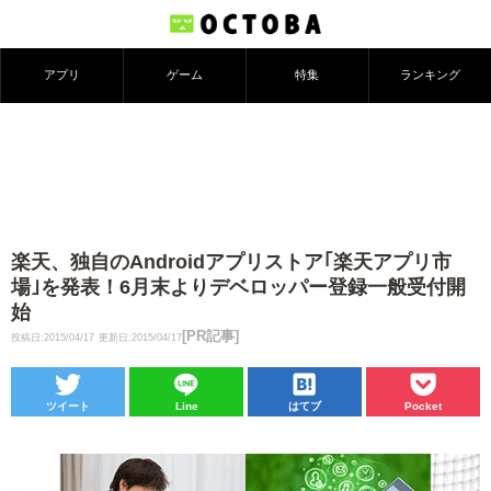
アプリ
ゲーム
特集
ランキング
楽天、独自のAndroidアプリストア｢楽天アプリ市
場｣を発表！6月末よりデベロッパー登録一般受付開
始
[PR記事]
投稿日:2015/04/17
更新日:2015/04/17
ツイート
Line
はてブ
Pocket