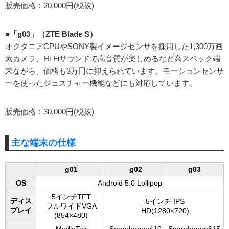
販売価格：20,000円(税抜)
■「g03」（ZTE Blade S）
オクタコアCPUやSONY製イメージセンサを採用した1,300万画
素カメラ、Hi-Fiサウンドで高音質が楽しめるなど高スペック端
末ながら、価格も3万円に抑えられています。モーションセンサ
ーを使ったジェスチャー機能などにも対応しています。
販売価格：30,000円(税抜)
主な端末の仕様
g01
g02
g03
OS
Android 5.0 Lollipop
5インチTFT
ディス
5インチ IPS
フルワイドVGA
プレイ
HD(1280×720)
(854×480)
MediaTek
Snapdragon410
Snapdragon615