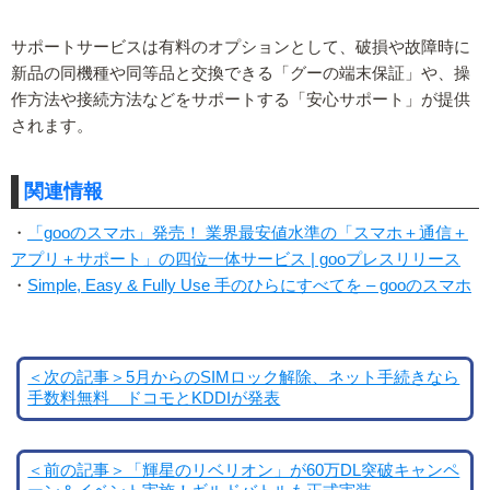
サポートサービスは有料のオプションとして、破損や故障時に
新品の同機種や同等品と交換できる「グーの端末保証」や、操
作方法や接続方法などをサポートする「安心サポート」が提供
されます。
関連情報
・
「gooのスマホ」発売！ 業界最安値水準の「スマホ＋通信＋
アプリ＋サポート」の四位一体サービス | gooプレスリリース
・
Simple, Easy & Fully Use 手のひらにすべてを – gooのスマホ
＜次の記事＞5月からのSIMロック解除、ネット手続きなら
手数料無料 ドコモとKDDIが発表
＜前の記事＞「輝星のリベリオン」が60万DL突破キャンペ