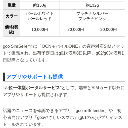
重量
約150g
約132g
パールホワイト
プラチナシルバー
カラー
パールレッド
プレチナピンク
価格(税
10,000円
20,000円
30,000円
抜)
goo SimSellerでは「OCNモバイルONE」の音声対応SIMとセッ
トで販売され、出荷予定日はg01が5月8日以降、g02/g03が5月1
日以降となっています。
アプリやサポートも提供
“
四位一体型ポータルサービス
”として、端末とSIMカード以外に
アプリやサポートも提供されます。
話題のニュースを確認できるアプリ「goo milk feeder」や、初
心者向けアプリ「gooやさしいスマホ」(g01のみ)がプリインス
トールされています。