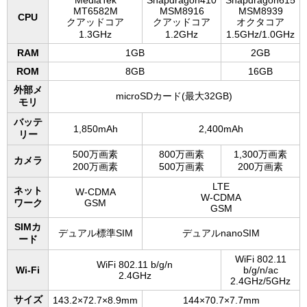
MT6582M
MSM8916
MSM8939
CPU
クアッドコア
クアッドコア
オクタコア
1.3GHz
1.2GHz
1.5GHz/1.0GHz
RAM
1GB
2GB
ROM
8GB
16GB
外部メ
microSDカード(最大32GB)
モリ
バッテ
1,850mAh
2,400mAh
リー
500万画素
800万画素
1,300万画素
カメラ
200万画素
500万画素
200万画素
LTE
ネット
W-CDMA
W-CDMA
ワーク
GSM
GSM
SIMカ
デュアル標準SIM
デュアルnanoSIM
ード
WiFi 802.11
WiFi 802.11 b/g/n
Wi-Fi
b/g/n/ac
2.4GHz
2.4GHz/5GHz
サイズ
143.2×72.7×8.9mm
144×70.7×7.7mm