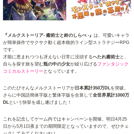
『メルクストーリア- 癒術士と鈴のしらべ -』
は、可愛いキャラ
が簡単操作でサクサク動く超本格的ライン型ストラテジーRPG
です。
才能に恵まれつつも冴えない日常に没頭する
へたれ癒術士
と、
自らを探す旅を望む
瓶の中の少女
が繰り広げる
ファンタジック
コミカルストーリー
となっています。
このたびそんなメルクストーリアが
日本累計350万DL
を突破。
さらに中国語簡体字版と繁体字版を合算して
全世界累計1000万
DL
という快挙を成し遂げました！
これを記念してゲーム内ではキャンペーンを開催。明日4月25
日から5月1日夜までの期間限定となっていますので、ぜひチェ
ックしてみてくださいね！