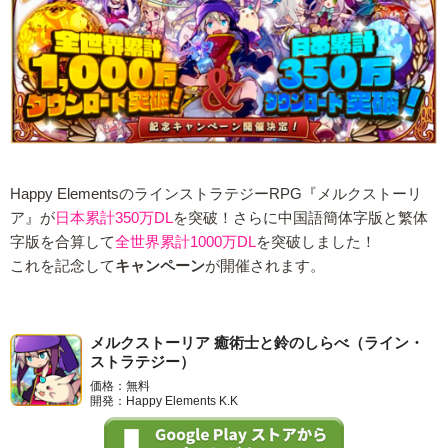
Happy ElementsのラインストラテジーRPG『メルクストーリ
ア』が
日本累計350万DL
を突破！さらに中国語簡体字版と繁体
字版を合算して
全世界累計1000万DL
を突破しました！
これを記念して
キャンペーン
が開催されます。
メルクストーリア 癒術士と鈴のしらべ（ライン・
ストラテジー）
価格：無料
開発：Happy Elements K.K