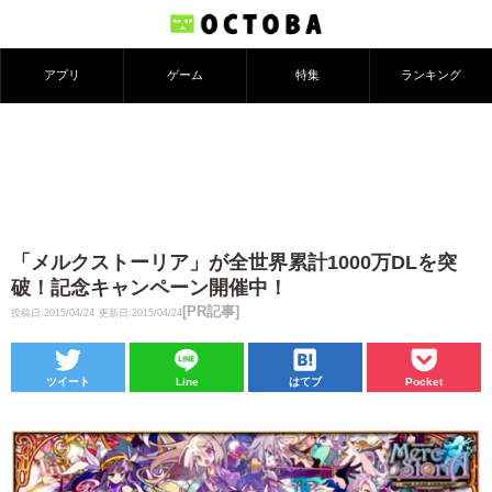
アプリ
ゲーム
特集
ランキング
「メルクストーリア」が全世界累計1000万DLを突
破！記念キャンペーン開催中！
[PR記事]
投稿日:2015/04/24
更新日:2015/04/24
ツイート
Line
はてブ
Pocket