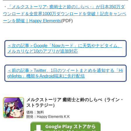
・
「メルクストーリア- 癒術士と鈴のしらべ -」が日本350万ダ
ウンロード＆全世界1000万ダウンロードを突破！記念キャンペ
ーンを開催｜Happy Elements
(PDF)
＜次の記事＞Google「Nowカード」に天気やナビタイム、
メルカリなど10のアプリが追加対応
＜前の記事＞Twitter、1日のツイートまとめを通知する「Hi
ghlights」機能をAndroid端末に先行配信
メルクストーリア 癒術士と鈴のしらべ（ライン・
ストラテジー）
価格：無料
開発：Happy Elements K.K