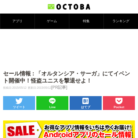
アプリ
ゲーム
特集
ランキング
セール情報 : 「オルタンシア・サーガ」にてイベン
ト開催中！怪盗ユニスを撃退せよ！
[PR記事]
投稿日:2015/05/12
更新日:2015/05/12
ツイート
Line
はてブ
Pocket