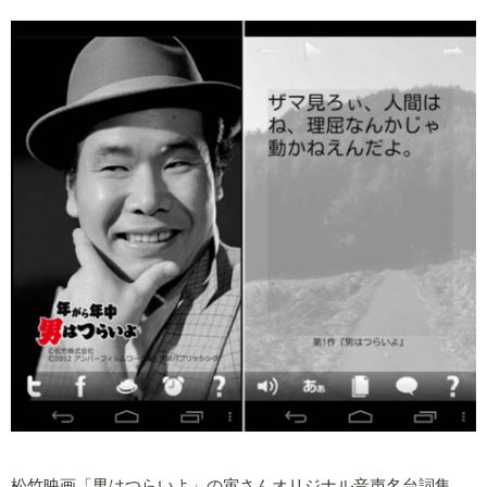
松竹映画「男はつらいよ」の寅さんオリジナル音声名台詞集