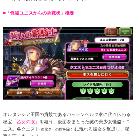
■「怪盗ユニスからの挑戦状」概要
オルタンシア王国の貴族であるバッテンベルク家に代々伝わる
秘宝
「乙女の涙」
を狙う、仮面をまとった謎の美少女怪盗・ユ
ニス。各クエスト
に現れる彼女を撃退し、秘
(強化クーの館を除く)