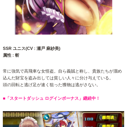
SSR ユニス(CV : 瀬戸 麻紗美)
属性 : 斬
常に強気で高飛車な女怪盗。自ら義賊と称し、貴族たちが溜め
込んだ財宝を盗み出しては貧しい人々に分け与えている。
頭の回転と逃げ足が速く狙った獲物は逃がさない。
■「スタートダッシュ ログインボーナス」継続中！