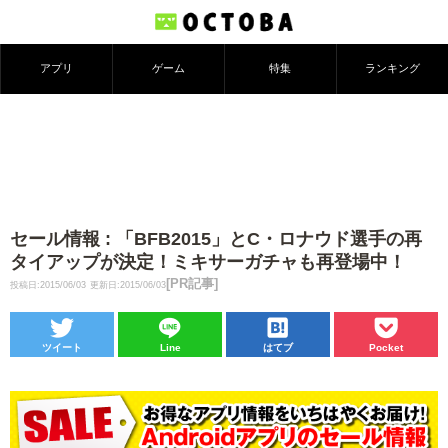
アプリ
ゲーム
特集
ランキング
セール情報 : 「BFB2015」とC・ロナウド選手の再
タイアップが決定！ミキサーガチャも再登場中！
[PR記事]
投稿日:2015/06/03
更新日:2015/06/03
ツイート
Line
はてブ
Pocket