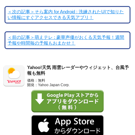
＜次の記事＞そら案内 for Android : 洗練されたUIで知りた
い情報にすぐアクセスできる天気アプリ！
＜前の記事＞萌えテレ : 豪華声優がおくる天気予報！週間
予報や時間毎の予報もおまかせ！
Yahoo!天気 雨雲レーダーやウィジェット、台風予
報も無料
価格：無料
開発：Yahoo Japan Corp.