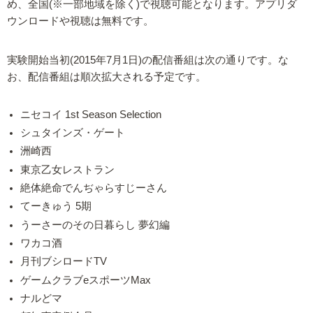
め、全国(※一部地域を除く)で視聴可能となります。アプリダ
ウンロードや視聴は無料です。
実験開始当初(2015年7月1日)の配信番組は次の通りです。な
お、配信番組は順次拡大される予定です。
ニセコイ 1st Season Selection
シュタインズ・ゲート
洲崎西
東京乙女レストラン
絶体絶命でんぢゃらすじーさん
てーきゅう 5期
うーさーのその日暮らし 夢幻編
ワカコ酒
月刊ブシロードTV
ゲームクラブeスポーツMax
ナルどマ