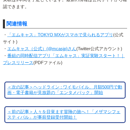
認できます。
関連情報
・
「エムキャス」TOKYO MXがスマホで見られるアプリ
(公式
サイト)
・
エムキャス（公式）(@mcasjp)さん
(Twitter公式アカウント)
・
番組の同時配信アプリ「エムキャス」実証実験スタート！｜
プレスリリース
(PDFファイル)
＜次の記事＞ヘッドライン : ワイモバイル、月額500円で動
画・電子書籍が見放題の「エンタメパック」開始
＜前の記事＞人々を目覚ます冒険の旅へ！「メザマシフェ
スティバル」が事前登録受付開始！