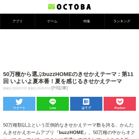
アプリ
ゲーム
特集
ランキング
50万種から選ぶbuzzHOMEのきせかえテーマ : 第11
回 いよいよ夏本番！夏を感じるきせかえテーマ
[PR記事]
投稿日:2015/07/23
更新日:2015/07/27
ツイート
Line
はてブ
Pocket
50万種類以上という圧倒的なきせかえテーマ数を誇る、かんた
んきせかえホームアプリ『
buzzHOME
』。50万種の中からオク