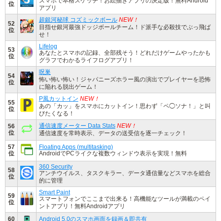
スマホで本格スケッチ！お絵描きアプリの決定版！無料Android
位
アプリ
超銀河秘球 コズミックボール
NEW！
52
目指せ銀河最強ドッジボールチーム！ド派手な必殺技でぶっ飛ば
位
せ！
Lifelog
53
あなたとスマホの記録、全部残そう！どれだけゲームやったかも
位
グラフでわかるライフログアプリ！
呪巣
54
怖い怖い怖い！ジャパニーズホラー風の演出でプレイヤーを恐怖
位
に陥れる脱出ゲーム！
P風カットイン
NEW！
55
あの「カッ」をスマホにカットイン！思わず「ペ◯ソナ！」と叫
位
びたくなる！
通信速度メーター Data Stats
NEW！
56
位
通信速度を常時表示、データの送受信を逐一チェック！
57
Floating Apps (multitasking)
位
AndroidでPCライクな複数ウィンドウ表示を実現！無料
360 Security
58
アンチウイルス、タスクキラー、データ通信量などスマホを総合
位
的に管理
Smart Paint
59
スマートフォンでここまで出来る！高機能なツールが満載のペイ
位
ントアプリ！無料Androidアプリ
60
Android 5.0のスマホ画面を録画＆即共有