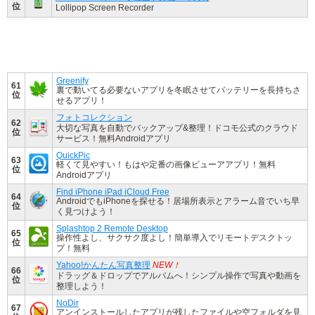
位
Lollipop Screen Recorder
Greenify
61
裏で動いてる必要ないアプリを冬眠させてバッテリーを長持ちさ
位
せるアプリ！
フォトコレクション
62
大切な写真を自動でバックアップ&整理！ドコモ公式のクラウド
位
サービス！無料Androidアプリ
QuickPic
63
軽くて見やすい！もはや定番の画像ビューアアプリ！無料
位
Androidアプリ
Find iPhone iPad iCloud Free
64
AndroidでもiPhoneを探せる！居場所表示とアラーム音でいち早
位
く見つけよう！
Splashtop 2 Remote Desktop
65
操作性よし、サクサク度よし！簡単導入でリモートデスクトッ
位
プ！無料
Yahoo!かんたん写真整理
NEW！
66
ドラッグ＆ドロップでアルバムへ！シンプル操作で写真や動画を
位
整理しよう！
NoDir
67
アンインストールしたアプリが残したファイルや空フォルダを見