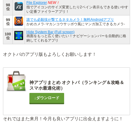
File Explorer
NEW！
98
指でアイコンのサイズ変更したり2ペイン表示もできる使いやす
位
い定番ファイラーアプリ！
誰でも必殺技が撃てるネタカメラ！無料Androidアプリ
99
位
かめカメラ-マカンコウサッポウ風にマンガ加工できるカメラ-
Hide System Bar (Full screen)
100
画面をもっと広く使いたい！ナビゲーションバーを自動的に格
位
納してくれるアプリ
オクトバのアプリ版もよろしくお願いします！
神アプリまとめ オクトバ（ランキング＆攻略＆
スマホ最適化術）
↓ダウンロード
それではまた来月！今月も良いアプリに出会えますように！