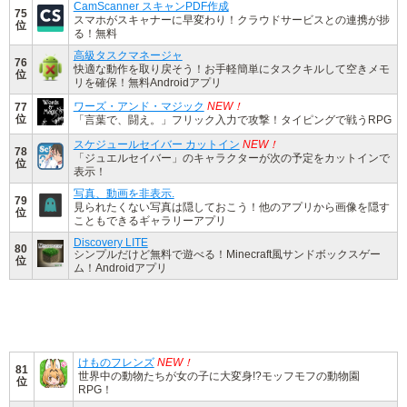
CamScanner スキャンPDF作成
75
スマホがスキャナーに早変わり！クラウドサービスとの連携が捗
位
る！無料
高級タスクマネージャ
76
快適な動作を取り戻そう！お手軽簡単にタスクキルして空きメモ
位
リを確保！無料Androidアプリ
ワーズ・アンド・マジック
NEW！
77
位
「言葉で、闘え。」フリック入力で攻撃！タイピングで戦うRPG
スケジュールセイバー カットイン
NEW！
78
「ジュエルセイバー」のキャラクターが次の予定をカットインで
位
表示！
写真、動画を非表示.
79
見られたくない写真は隠しておこう！他のアプリから画像を隠す
位
こともできるギャラリーアプリ
Discovery LITE
80
シンプルだけど無料で遊べる！Minecraft風サンドボックスゲー
位
ム！Androidアプリ
けものフレンズ
NEW！
81
世界中の動物たちが女の子に大変身!?モッフモフの動物園
位
RPG！