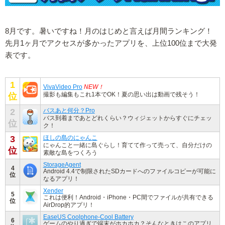
8月です。暑いですね！月のはじめと言えば月間ランキング！
先月1ヶ月でアクセスが多かったアプリを、上位100位まで大発
表です。
1
VivaVideo Pro
NEW！
撮影も編集もこれ1本でOK！夏の思い出は動画で残そう！
位
2
バスあと何分？Pro
バス到着まであとどれくらい？ウィジェットからすぐにチェッ
位
ク！
3
ほしの島のにゃんこ
にゃんこと一緒に島ぐらし！育てて作って売って、自分だけの
位
素敵な島をつくろう
StorageAgent
4
Android 4.4で制限されたSDカードへのファイルコピーが可能に
位
なるアプリ！
Xender
5
これは便利！Android・iPhone・PC間でファイルが共有できる
位
AirDrop的アプリ！
EaseUS Coolphone-Cool Battery
6
ゲームのやり過ぎで端末がホカホカ？そんなときはこのアプリ