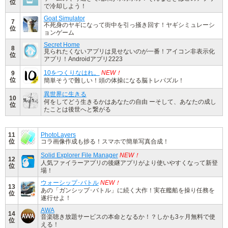
位
で冷却しよう！
Goat Simulator
7
不死身のヤギになって街中を引っ掻き回す！ヤギシミュレーシ
位
ョンゲーム
Secret Home
8
見られたくないアプリは見せないのが一番！アイコン非表示化
位
アプリ！Androidアプリ2223
10をつくりなはれ。
NEW！
9
位
簡単そうで難しい！頭の体操になる脳トレパズル！
異世界に生きる
10
何をしてどう生きるかはあなたの自由 ーそして、あなたの成し
位
たことは後世へと繋がる
11
PhotoLayers
位
コラ画像作成も捗る！スマホで簡単写真合成！
Solid Explorer File Manager
NEW！
12
人気ファイラーアプリの後継アプリがより使いやすくなって新登
位
場！
ウォーシップ･バトル
NEW！
13
あの「ガンシップ･バトル」に続く大作！実在艦船を操り任務を
位
遂行せよ！
AWA
14
音楽聴き放題サービスの本命となるか！？しかも3ヶ月無料で使
位
える！