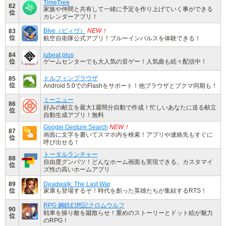
TimeTree
82
家族や仲間と共有して一緒に予定を作り上げていく事ができる
位
カレンダーアプリ！
BIve（ビィヴ）
NEW！
83
位
航空自衛隊公式アプリ！ブルーインパルスを体験できる！
84
jubeat plus
位
ゲームセンターでも大人気の音ゲー！人気曲も続々配信中！
ドルフィンブラウザ
85
位
Android 5.0でのFlashをサポート！他ブラウザとブクマ同期も！
ミーニュー
86
好みの献立を最大1週間分自動で作成！忙しいあなたに送る献立
位
自動生成アプリ！無料
Google Gesture Search
NEW！
87
画面に文字を書いてスマホ内を検索！アプリや連絡先もすぐに
位
呼び出せる！
トータルランチャー
88
自由度グンバツ！どんなホーム画面も実現できる、カスタマイ
位
ズ性の高いホームアプリ
89
Deadwalk: The Last War
位
家康も登場するぞ！時代を創った英雄たちが集結するRTS！
RPG 鋼鉄幻想記クロムウルフ
90
戦車を操り敵を蹴散らせ！重めのストーリーとドット絵が魅力
位
のRPG！