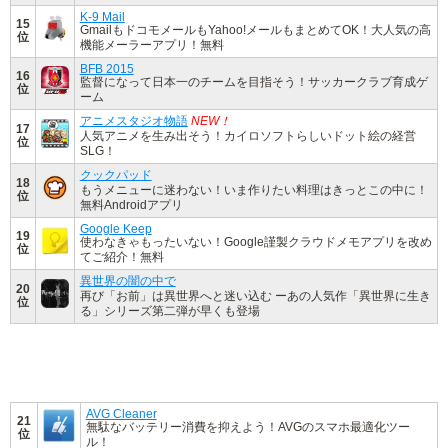
K-9 Mail
15
GmailもドコモメールもYahoo!メールもまとめてOK！大人気の高
位
機能メーラーアプリ！無料
BFB 2015
16
監督になって日本一のチームを目指そう！サッカークラブ育成ゲ
位
ーム
アニメスタジオ物語
NEW！
17
人気アニメを生み出そう！カイロソフトらしいドット絵の経営
位
SLG！
クックパッド
18
もうメニューに迷わない！いま作りたい料理はきっとこの中に！
位
無料Androidアプリ
Google Keep
19
使わなきゃもったいない！Google謹製クラウドメモアプリを改め
位
てご紹介！無料
異世界の闇の中で
20
再び「お前」は異世界へと迷い込む ーあの人気作「異世界に生き
位
る」シリーズ第二弾が早くも登場
AVG Cleaner
21
無駄なバッテリー消費を抑えよう！AVGのスマホ最適化ツー
位
ル！