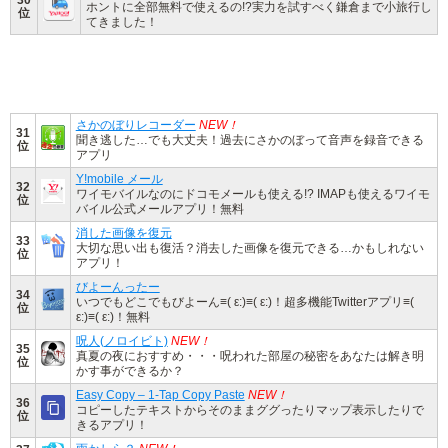
ホントに全部無料で使えるの!?実力を試すべく鎌倉まで小旅行し
位
てきました！
さかのぼりレコーダー
NEW！
31
聞き逃した…でも大丈夫！過去にさかのぼって音声を録音できる
位
アプリ
Y!mobile メール
32
ワイモバイルなのにドコモメールも使える!? IMAPも使えるワイモ
位
バイル公式メールアプリ！無料
消した画像を復元
33
大切な思い出も復活？消去した画像を復元できる…かもしれない
位
アプリ！
びよーんったー
34
いつでもどこでもびよーん≡( ε:)≡( ε:)！超多機能Twitterアプリ≡(
位
ε:)≡( ε:)！無料
呪人(ノロイビト)
NEW！
35
真夏の夜におすすめ・・・呪われた部屋の秘密をあなたは解き明
位
かす事ができるか？
Easy Copy – 1-Tap Copy Paste
NEW！
36
コピーしたテキストからそのままググったりマップ表示したりで
位
きるアプリ！