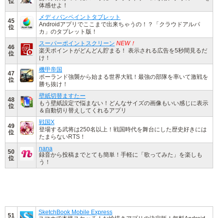
位
体感せよ！
メディバンペイントタブレット
45
Androidアプリでここまで出来ちゃうの！？「クラウドアルパ
位
カ」のタブレット版！
スーパーポイントスクリーン
NEW！
46
楽天ポイントがどんどん貯まる！ 表示される広告を5秒間見るだ
位
け！
機甲帝国
47
ポーランド強襲から始まる世界大戦！最強の部隊を率いて激戦を
位
勝ち抜け！
壁紙切替ますたー
48
もう壁紙設定で悩まない！どんなサイズの画像もいい感じに表示
位
＆自動切り替えしてくれるアプリ
戦国X
49
登場する武将は250名以上！戦国時代を舞台にした歴史好きには
位
たまらないRTS！
nana
50
録音から投稿までとても簡単！手軽に「歌ってみた」を楽しも
位
う！
SketchBook Mobile Express
51