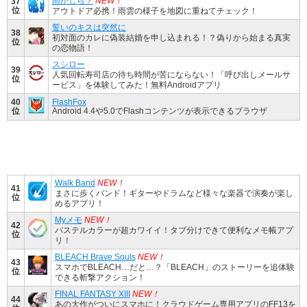
雨かしら？
NEW！
37
位
アウトドア必携！雨雲の様子を地図に重ねてチェック！
誓いのキスは突然に
38
初対面のカレに偽装結婚を申し込まれる！？偽りから始まる真実
位
の恋物語！
スシロー
39
人気回転寿司店の待ち時間が苦にならない！「呼び出しメールサ
位
ービス」を体験してみた！無料Androidアプリ
40
FlashFox
位
Android 4.4や5.0でFlashコンテンツが表示できるブラウザ
Walk Band
NEW！
41
まさに歩くバンド！ギターやドラムなど様々な楽器で演奏が楽し
位
めるアプリ！
Myメモ
NEW！
42
パステルカラーが超カワイイ！タブ分けできて便利なメモ帳アプ
位
リ！
BLEACH Brave Souls
NEW！
43
スマホでBLEACH…だと…？「BLEACH」のストーリーを追体験
位
できる斬撃アクション！
FINAL FANTASY XIII
NEW！
44
あの大作がついにスマホに！クラウドゲーム専用アプリのFF13を