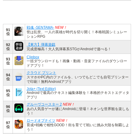
戦魂 -SENTAMA-
NEW！
91
世は乱世、一人の英雄が時代を切り開く！本格戦国シミュレー
位
ションRPG
【東方】弾幕遊戯
92
位
完成度極高！大人気弾幕系STGがAndroidで遊べる！
Clipbox
93
一括ダウンロードも！画像・動画・音楽ファイルのダウンロー
位
ドアプリ！
クラウド プリント
94
スマホやPC内のファイルを、いつでもどこでも自宅プリンター
位
で印刷！無料Androidアプリ
Jota+ (Text Editor)
95
Androidで最高のテキスト編集体験を！本格的テキストエディタ
位
アプリ
グルーヴコースター 2
NEW！
96
あの人気音ゲーが遂にAndroidに登場！ネオンな世界観を楽しも
位
う！
ロードオブナイツ
NEW！
97
育成×戦略で相性GOOD！街を育てて戦いに挑み大陸を制覇しよ
位
う！