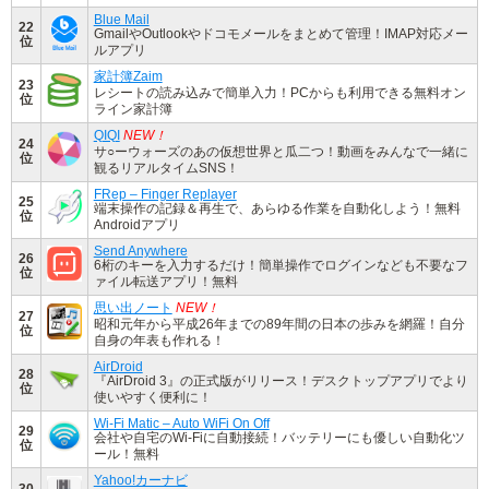
Blue Mail
22
GmailやOutlookやドコモメールをまとめて管理！IMAP対応メー
位
ルアプリ
家計簿Zaim
23
レシートの読み込みで簡単入力！PCからも利用できる無料オン
位
ライン家計簿
QIQI
NEW！
24
サ○ーウォーズのあの仮想世界と瓜二つ！動画をみんなで一緒に
位
観るリアルタイムSNS！
FRep – Finger Replayer
25
端末操作の記録＆再生で、あらゆる作業を自動化しよう！無料
位
Androidアプリ
Send Anywhere
26
6桁のキーを入力するだけ！簡単操作でログインなども不要なフ
位
ァイル転送アプリ！無料
思い出ノート
NEW！
27
昭和元年から平成26年までの89年間の日本の歩みを網羅！自分
位
自身の年表も作れる！
AirDroid
28
『AirDroid 3』の正式版がリリース！デスクトップアプリでより
位
使いやすく便利に！
Wi-Fi Matic – Auto WiFi On Off
29
会社や自宅のWi-Fiに自動接続！バッテリーにも優しい自動化ツ
位
ール！無料
Yahoo!カーナビ
30