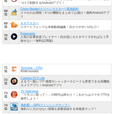
位
つけて削除するAndroidアプリ！
Clean Master(クリーンマスター)-電池節約
68
スマホのお掃除！4つの機能をまとめてお届け！無料Androidアプ
位
リ
キネマスター
69
位
スマートフォンでも本格動画編集！分かりやすいUIも◎！
Poweramp
70
人気の定番音楽プレイヤー！自分流にカスタマイズすればもう手
位
放せない！無料(試用版)
71
Tinycore – CPU
位
RAM monitor
Camera FV-5 Lite
72
まるで一眼レフ!? 感度やシャッタースピードも変更できる高機能
位
カメラアプリ！Androidアプリ
TV SideView
73
「リモコン取って～」の時代は終わり！これからはスマホでTVを
位
操作しよう！
海釣図 ～GPSフィッシングマップ～
74
位
海釣りに欠かせない情報を多数収録する本格派マップ！