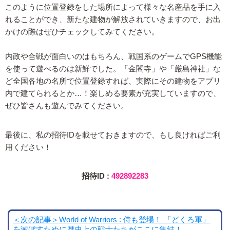
このように位置登録をした場所によって様々な名産品を手に入
れることができ、新たな建物が解放されていきますので、お出
かけの際はぜひチェックしてみてください。
内政や合戦が面白いのはもちろん、戦国系のゲームでGPS機能
を使って遊べるのは新鮮でした。「金閣寺」や「厳島神社」な
ど全国各地の名所で位置登録すれば、実際にその建物をアプリ
内で建てられるとか…！楽しめる要素が充実していますので、
ぜひ皆さんも遊んでみてください。
最後に、私の招待IDを載せておきますので、もし良ければご利
用ください！
招待ID :
492892283
＜次の記事＞World of Warriors : 侍も登場！ 「どくろ軍」
を滅ぼすために歴史上の戦士たちがここに集結！