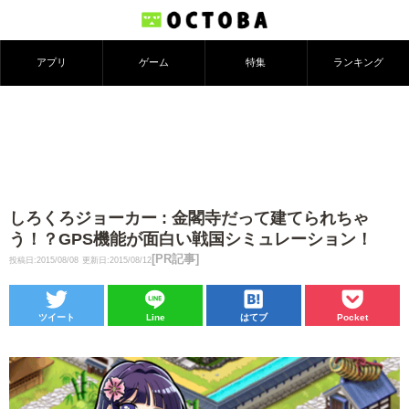
アプリ
ゲーム
特集
ランキング
しろくろジョーカー : 金閣寺だって建てられちゃ
う！？GPS機能が面白い戦国シミュレーション！
[PR記事]
投稿日:2015/08/08
更新日:2015/08/12
ツイート
Line
はてブ
Pocket