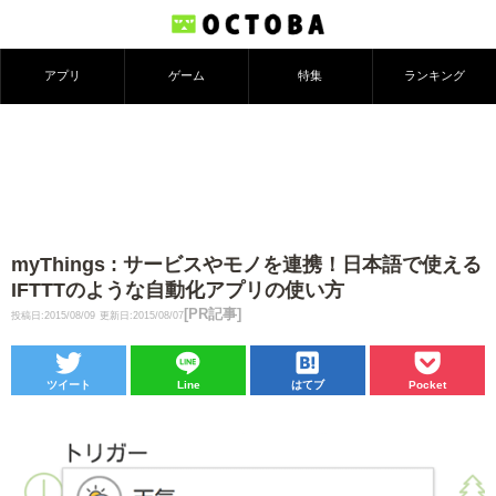
アプリ
ゲーム
特集
ランキング
myThings : サービスやモノを連携！日本語で使える
IFTTTのような自動化アプリの使い方
[PR記事]
投稿日:2015/08/09
更新日:2015/08/07
ツイート
Line
はてブ
Pocket