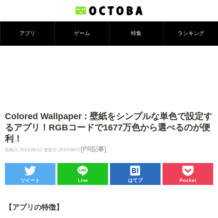
アプリ
ゲーム
特集
ランキング
Colored Wallpaper : 壁紙をシンプルな単色で設定す
るアプリ！RGBコードで1677万色から選べるのが便
利！
[PR記事]
投稿日:2015/08/10
更新日:2015/08/07
ツイート
Line
はてブ
Pocket
【アプリの特徴】