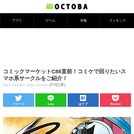
アプリ
ゲーム
特集
ランキング
コミックマーケットC88直前！コミケで回りたいス
マホ系サークルをご紹介！
[PR記事]
投稿日:2015/08/11
更新日:2015/08/11
ツイート
Line
はてブ
Pocket