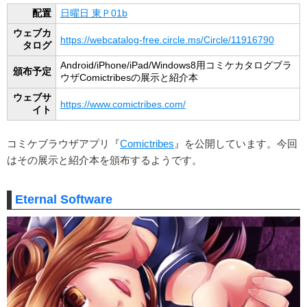
配置
日曜日 東Ｐ01b
ウェブカ
https://webcatalog-free.circle.ms/Circle/11916790
タログ
Android/iPhone/iPad/Windows8用コミケカタログブラ
頒布予定
ウザComictribesの展示と紹介本
ウェブサ
https://www.comictribes.com/
イト
コミケブラウザアプリ『
Comictribes
』を公開しています。今回
はその展示と紹介本を頒布するようです。
Eternal Software