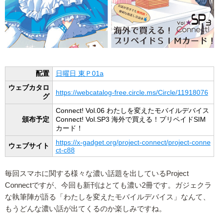
配置
日曜日 東Ｐ01a
ウェブカタロ
https://webcatalog-free.circle.ms/Circle/11918076
グ
Connect! Vol.06 わたしを変えたモバイルデバイス
頒布予定
Connect! Vol.SP3 海外で買える！プリペイドSIM
カード！
https://x-gadget.org/project-connect/project-conne
ウェブサイト
ct-c88
毎回スマホに関する様々な濃い話題を出しているProject
Connectですが、今回も新刊はとても濃い2冊です。ガジェクラ
な執筆陣が語る「わたしを変えたモバイルデバイス」なんて、
もうどんな濃い話が出てくるのか楽しみですね。