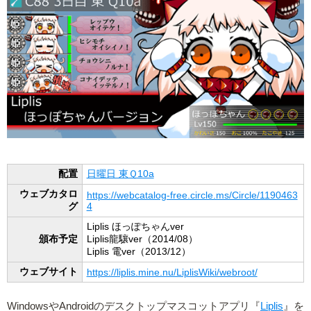
配置
日曜日 東Ｑ10a
ウェブカタロ
https://webcatalog-free.circle.ms/Circle/1190463
グ
4
Liplis ほっぽちゃんver
頒布予定
Liplis龍驤ver（2014/08）
Liplis 電ver（2013/12）
ウェブサイト
https://liplis.mine.nu/LiplisWiki/webroot/
WindowsやAndroidのデスクトップマスコットアプリ『
Liplis
』を