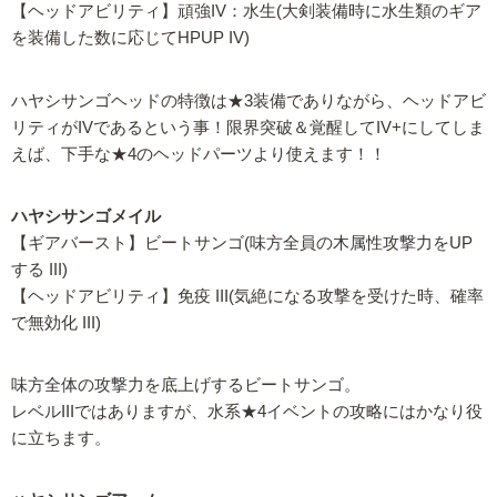
【ヘッドアビリティ】頑強IV：水生(大剣装備時に水生類のギア
を装備した数に応じてHPUP IV)
ハヤシサンゴヘッドの特徴は★3装備でありながら、ヘッドアビ
リティがIVであるという事！限界突破＆覚醒してIV+にしてしま
えば、下手な★4のヘッドパーツより使えます！！
ハヤシサンゴメイル
【ギアバースト】ビートサンゴ(味方全員の木属性攻撃力をUP
する III)
【ヘッドアビリティ】免疫 III(気絶になる攻撃を受けた時、確率
で無効化 III)
味方全体の攻撃力を底上げするビートサンゴ。
レベルIIIではありますが、水系★4イベントの攻略にはかなり役
に立ちます。