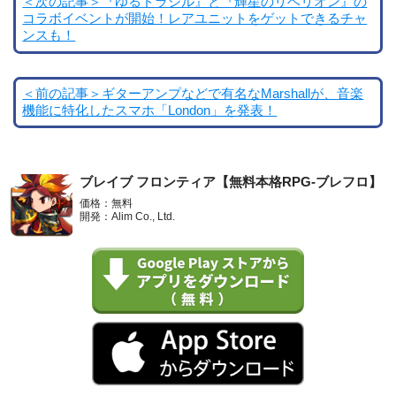
＜次の記事＞『ゆるドラシル』と『輝星のリベリオン』の
コラボイベントが開始！レアユニットをゲットできるチャ
ンスも！
＜前の記事＞ギターアンプなどで有名なMarshallが、音楽
機能に特化したスマホ「London」を発表！
ブレイブ フロンティア【無料本格RPG-ブレフロ】
価格：無料
開発：Alim Co., Ltd.