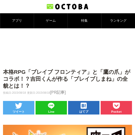
アプリ
ゲーム
特集
ランキング
本格RPG「ブレイブ フロンティア」と「鷹の爪」が
コラボ！？吉田くんが作る「ブレイブしまね」の全
貌とは！？
[PR記事]
投稿日:2015/08/18
更新日:2015/08/18
ツイート
Line
はてブ
Pocket