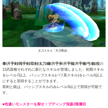
太刀スキル「天刃剛波」
拳/片手剣/両手剣/双剣/太刀/鎌/片手斧/片手槌/片手槍/弓/銃/杖
の
12武器種それぞれに新たなスキルが登場しました。初期スキル
をレベル7以上、パッシブスキル(バフ系スキル)をレベル5以上
にすると習得することができます。
双剣と銃は、パッシブスキルのみレベル5以上で習得が可能で
す。
■色違いモンスターを探せ！ブディング深森2階層目