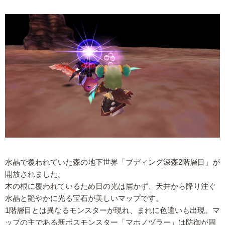
水晶で覆われていた森の地下世界「ブディング深森2階層目」が
開放されました。
木の根に覆われているため日の光は届かず、天井から降り注ぐ
水晶と艶やかに光る宝石が美しいマップです。
1階層目とは異なるモンスターが現れ、まれに色違いも出現。マ
ップの主である新ボスモンスター「マホノヅラー」は防御が固