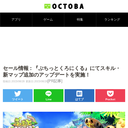
アプリ
ゲーム
特集
ランキング
セール情報 : 『ぷちっとくろにくる』にてスキル・
新マップ追加のアップデートを実施！
[PR記事]
投稿日:2015/08/28
更新日:2015/08/28
ツイート
Line
はてブ
Pocket