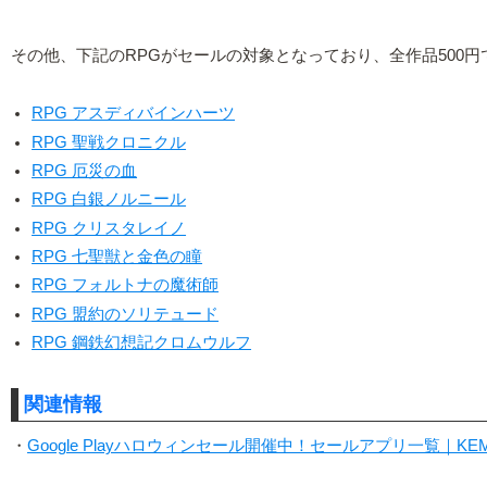
その他、下記のRPGがセールの対象となっており、全作品500
RPG アスディバインハーツ
RPG 聖戦クロニクル
RPG 厄災の血
RPG 白銀ノルニール
RPG クリスタレイノ
RPG 七聖獣と金色の瞳
RPG フォルトナの魔術師
RPG 盟約のソリテュード
RPG 鋼鉄幻想記クロムウルフ
関連情報
・
Google Playハロウィンセール開催中！セールアプリ一覧｜KE