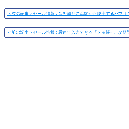
＜次の記事＞セール情報 : 音を頼りに暗闇から脱出するパズルゲー
＜前の記事＞セール情報 : 最速で入力できる『メモ帳+ 』が