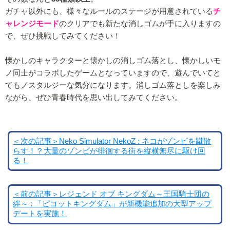
ガチャ以外にも、様々なルールのステージが用意されている
チ
ャレンジモード
のクリアでも新たな消しゴムが手に入りますの
で、ぜひ挑戦してみてください！
懐かしのキャラクターと懐かしの消しゴム落とし、懐かしいモ
ノ同士がコラボしたゲームとなっていますので、遊んでいてと
てもノスタルジーな気分になります。消しゴム落としを楽しみ
ながら、ぜひ青春時代を思い出してみてください。
＜次の記事＞Neko Simulator NekoZ : ネコがゾンビを蹴散
らす！？大量のゾンビが徘徊する街を縦横無尽に駆け回
る！
＜前の記事＞レジェンド オブ キングダム～王国騎士団の
絆～ : 「ピコットキングダム」が新機能追加の大型アップ
デートを実施！