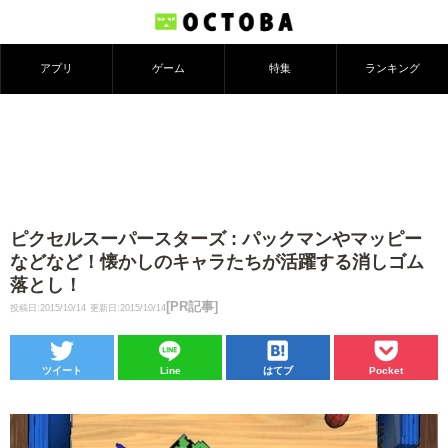
アプリ
ゲーム
特集
ランキング
ピクセルスーパースターズ : パックマンやマッピー
などなど！懐かしのキャラたちが活躍する消しゴム
落とし！
[PR記事]
投稿日:2015/10/14
更新日:2015/10/14
ツイート
Line
はてブ
Pocket