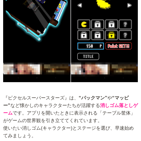
『ピクセルスーパースターズ』は、
“パックマン”
や
“マッピ
ー”
など懐かしのキャラクターたちが活躍する
消しゴム落としゲ
ーム
です。アプリを開いたときに表示される「テーブル筐体」
がゲームの世界観を引き立ててくれています。
使いたい消しゴム(キャラクター)とステージを選び、早速始め
てみましょう。