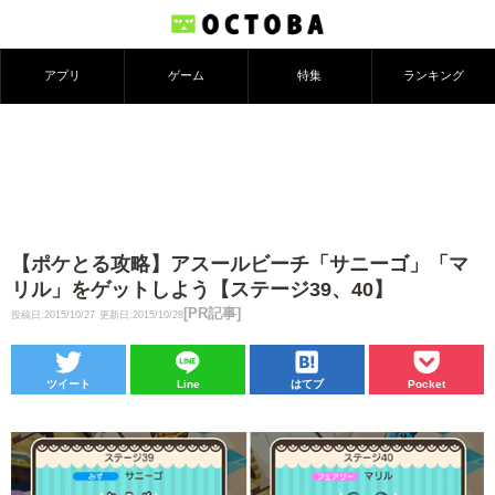
アプリ
ゲーム
特集
ランキング
【ポケとる攻略】アスールビーチ「サニーゴ」「マ
リル」をゲットしよう【ステージ39、40】
[PR記事]
投稿日:2015/10/27
更新日:2015/10/28
ツイート
Line
はてブ
Pocket