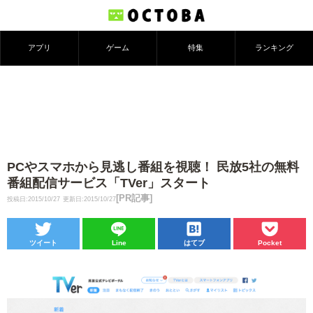
アプリ
ゲーム
特集
ランキング
PCやスマホから見逃し番組を視聴！ 民放5社の無料
番組配信サービス「TVer」スタート
[PR記事]
投稿日:2015/10/27
更新日:2015/10/27
ツイート
Line
はてブ
Pocket