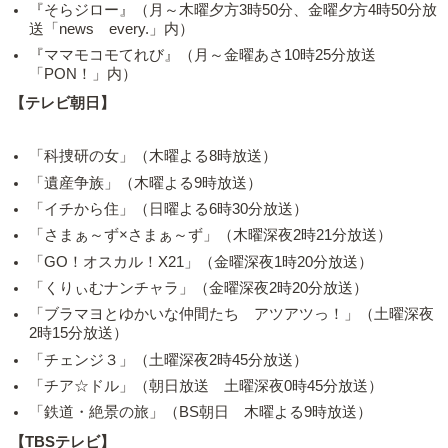
『そらジロー』（月～木曜夕方3時50分、金曜夕方4時50分放
送「news every.」内）
『ママモコモてれび』（月～金曜あさ10時25分放送
「PON！」内）
【テレビ朝日】
「科捜研の女」（木曜よる8時放送）
「遺産争族」（木曜よる9時放送）
「イチから住」（日曜よる6時30分放送）
「さまぁ～ず×さまぁ～ず」（木曜深夜2時21分放送）
「GO！オスカル！X21」（金曜深夜1時20分放送）
「くりぃむナンチャラ」（金曜深夜2時20分放送）
「ブラマヨとゆかいな仲間たち アツアツっ！」（土曜深夜
2時15分放送）
「チェンジ３」（土曜深夜2時45分放送）
「チア☆ドル」（朝日放送 土曜深夜0時45分放送）
「鉄道・絶景の旅」（BS朝日 木曜よる9時放送）
【TBSテレビ】