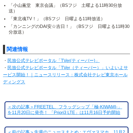
「小山薫堂 東京会議」（BSフジ 土曜よる11時30分放
送）
「東北魂TV！」（BSフジ 日曜よる11時放送）
「カンニングのDAI安☆吉日！」（BSフジ 日曜よる11時30
分放送）
関連情報
・
民放公式テレビポータル「TVer(ティーバー)」
・
民放公式テレビポータル「TVer（ティーバー）」いよいよサ
ービス開始！｜ニュースリリース：株式会社テレビ東京ホール
ディングス
＜次の記事＞FREETEL、フラッグシップ「極-KIWAMI-」
を11月20日に発売！ 「Priori3 LTE」は11月16日予約開始
＜前の記事＞先週のニュースまとめ : エヴァスマホ、11月2