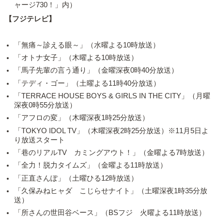
ャージ730！」内）
【フジテレビ】
「無痛～診える眼～」（水曜よる10時放送）
「オトナ女子」（木曜よる10時放送）
「馬子先輩の言う通り」（金曜深夜0時40分放送）
「テディ・ゴー」（土曜よる11時40分放送）
「TERRACE HOUSE BOYS & GIRLS IN THE CITY」（月曜
深夜0時55分放送）
「アフロの変」（木曜深夜1時25分放送）
「TOKYO IDOL TV」（木曜深夜2時25分放送）※11月5日よ
り放送スタート
「巷のリアルTV カミングアウト！」（金曜よる7時放送）
「全力！脱力タイムズ」（金曜よる11時放送）
「正直さんぽ」（土曜ひる12時放送）
「久保みねヒャダ こじらせナイト」（土曜深夜1時35分放
送）
「所さんの世田谷ベース」（BSフジ 火曜よる11時放送）