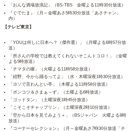
「おんな酒場放浪記」（BS-TBS 金曜よる11時30分放送）
『ぐでたま』（月～金曜あさ5時30分放送「あさチャン」
内）
【テレビ東京】
「YOUは何しに日本へ？（傑作選）」（月曜よる6時57分放
送）
「所さんの学校では教えてくれないそこんトコロ！」（金曜
よる9時放送）
「チマタの噺」（火曜よる11時58分放送）
「紺野、今から踊るってよ」（水・木曜深夜1時30分放送）
「ヨソで言わんとい亭」（木曜よる11時58分放送）
「ポンコツ＆さまぁ～ず」（土曜よる6時放送）
「ゴッドタン」（土曜深夜1時45分放送）
「こそこそチャップリン」（土曜深夜2時10分放送）
「空から日本を見てみよう＋」（BSジャパン 火曜よる8時
放送）
『コーナーセレクション』（月～金曜あさ7時30分放送「チ