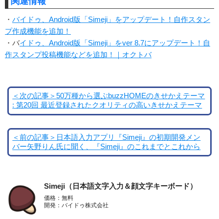
関連情報
・
バイドゥ、Android版「Simeji」をアップデート！自作スタン
プ作成機能を追加！
・バ
イドゥ、Android版「Simeji」をver 8.7にアップデート！自
作スタンプ投稿機能などを追加！｜オクトバ
＜次の記事＞50万種から選ぶbuzzHOMEのきせかえテーマ
: 第20回 最近登録されたクオリティの高いきせかえテーマ
＜前の記事＞日本語入力アプリ『Simeji』の初期開発メン
バー矢野りん氏に聞く、『Simeji』のこれまでとこれから
Simeji（日本語文字入力＆顔文字キーボード）
価格：無料
開発：バイドゥ株式会社