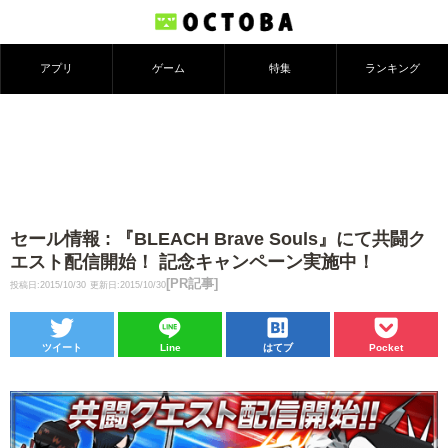
アプリ
ゲーム
特集
ランキング
セール情報 : 『BLEACH Brave Souls』にて共闘ク
エスト配信開始！ 記念キャンペーン実施中！
[PR記事]
投稿日:2015/10/30
更新日:2015/10/30
ツイート
Line
はてブ
Pocket