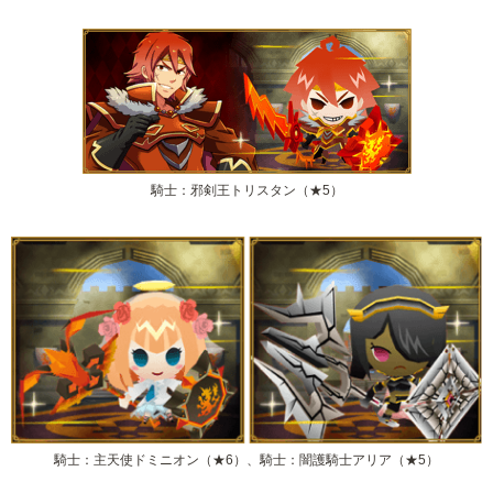
騎士：邪剣王トリスタン（★5）
騎士：主天使ドミニオン（★6）、騎士：闇護騎士アリア（★5）