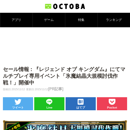
アプリ
ゲーム
特集
ランキング
セール情報 : 『レジェンド オブ キングダム』にてマ
ルチプレイ専用イベント「氷魔結晶大規模討伐作
戦！」開催中
[PR記事]
投稿日:2015/11/12
更新日:2015/11/12
ツイート
Line
はてブ
Pocket