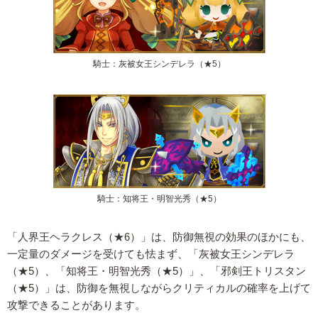
騎士：灰被女王シンデレラ（★5）
騎士：知将王・明智光秀（★5）
「人界王ヘラクレス（★6）」は、防御無視の効果のほかにも、
一定量のダメージを受けても怯まず、「灰被女王シンデレラ
（★5）、「知将王・明智光秀（★5）」、「邪剣王トリスタン
（★5）」は、防御を無視しながらクリティカルの確率を上げて
攻撃できることがあります。