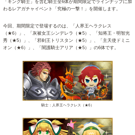
「キング騎士」を含む騎士全6体が期間限定でラインナップに加
わるレアガチャイベント「究極の一撃！」を開催します。
今回、期間限定で登場するのは、「人界王ヘラクレス
（★6）」、「灰被女王シンデレラ（★5）、「知将王・明智光
秀（★5）」、「邪剣王トリスタン（★5）」、「主天使ドミニ
オン（★6）」、「闇護騎士アリア（★5）」の6体です。
騎士：人界王ヘラクレス（★6）