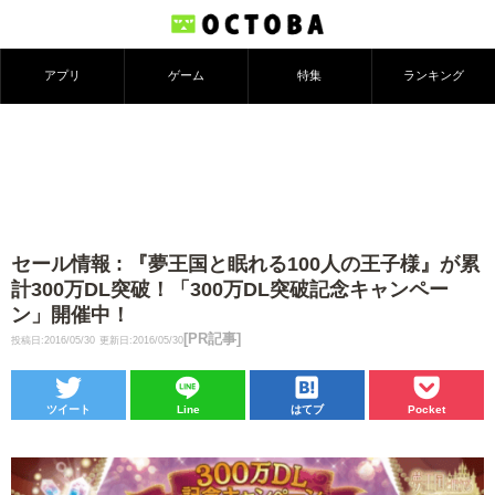
アプリ
ゲーム
特集
ランキング
セール情報 : 『夢王国と眠れる100人の王子様』が累
計300万DL突破！「300万DL突破記念キャンペー
ン」開催中！
[PR記事]
投稿日:2016/05/30
更新日:2016/05/30
ツイート
Line
はてブ
Pocket