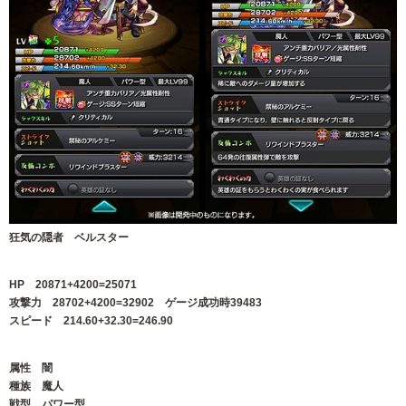
狂気の隠者 ベルスター
HP 20871+4200=25071
攻撃力 28702+4200=32902 ゲージ成功時39483
スピード 214.60+32.30=246.90
属性 闇
種族 魔人
戦型 パワー型