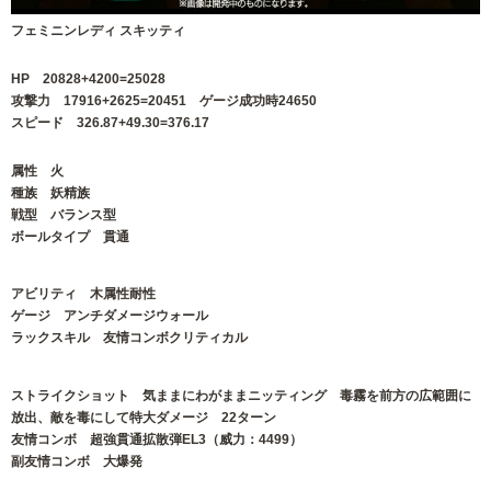
フェミニンレディ スキッティ
HP 20828+4200=25028
攻撃力 17916+2625=20451 ゲージ成功時24650
スピード 326.87+49.30=376.17
属性 火
種族 妖精族
戦型 バランス型
ボールタイプ 貫通
アビリティ 木属性耐性
ゲージ アンチダメージウォール
ラックスキル 友情コンボクリティカル
ストライクショット 気ままにわがままニッティング 毒霧を前方の広範囲に
放出、敵を毒にして特大ダメージ 22ターン
友情コンボ 超強貫通拡散弾EL3（威力：4499）
副友情コンボ 大爆発