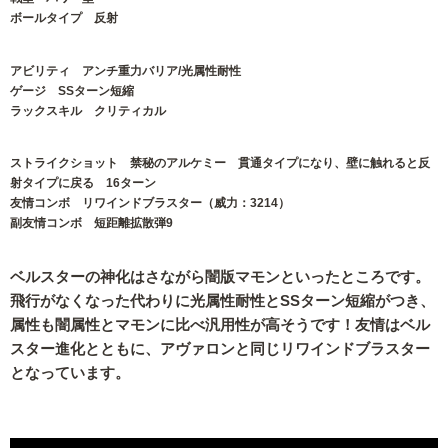
ボールタイプ 反射
アビリティ アンチ重力バリア/光属性耐性
ゲージ SSターン短縮
ラックスキル クリティカル
ストライクショット 禁秘のアルケミー 貫通タイプになり、壁に触れると反
射タイプに戻る 16ターン
友情コンボ リワインドブラスター（威力：3214）
副友情コンボ 短距離拡散弾9
ベルスターの神化はさながら闇版マモンといったところです。
飛行がなくなった代わりに光属性耐性とSSターン短縮がつき、
属性も闇属性とマモンに比べ汎用性が高そうです！友情はベル
スター進化とともに、アヴァロンと同じリワインドブラスター
となっています。