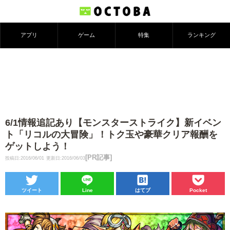
アプリ
ゲーム
特集
ランキング
6/1情報追記あり【モンスターストライク】新イベン
ト「リコルの大冒険」！トク玉や豪華クリア報酬を
ゲットしよう！
[PR記事]
投稿日:2016/06/01
更新日:2016/06/03
ツイート
Line
はてブ
Pocket