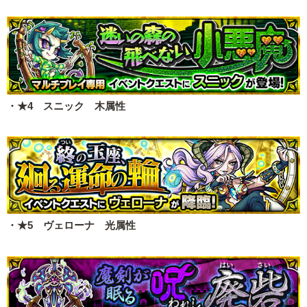
・★4 スニック 木属性
・★5 ヴェローナ 光属性