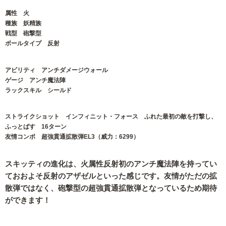
属性 火
種族 妖精族
戦型 砲撃型
ボールタイプ 反射
アビリティ アンチダメージウォール
ゲージ アンチ魔法陣
ラックスキル シールド
ストライクショット インフィニット・フォース ふれた最初の敵を打撃し、
ふっとばす 16ターン
友情コンボ 超強貫通拡散弾EL3（威力：6299）
スキッティの進化は、火属性反射初のアンチ魔法陣を持ってい
ておおよそ反射のアザゼルといった感じです。友情がただの拡
散弾ではなく、砲撃型の超強貫通拡散弾となっているため期待
ができます！