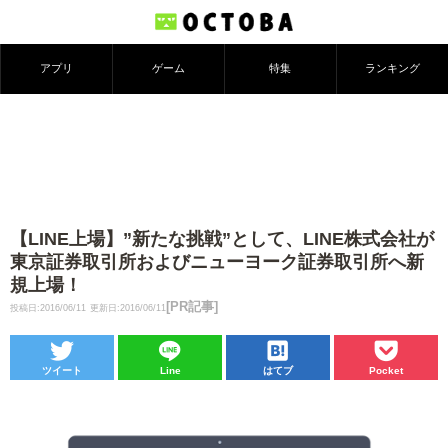
アプリ
ゲーム
特集
ランキング
【LINE上場】”新たな挑戦”として、LINE株式会社が
東京証券取引所およびニューヨーク証券取引所へ新
規上場！
[PR記事]
投稿日:2016/06/11
更新日:2016/06/11
ツイート
Line
はてブ
Pocket