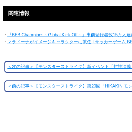
関連情報
・
『BFB Champions～Global Kick-Off～』事前登録者数1
・
マラドーナがイメージキャラクターに就任 | サッカーゲーム BFB C
＜次の記事＞【モンスターストライク】新イベント「封神演義
＜前の記事＞【モンスターストライク】第20回「HIKAKIN モンストTV 