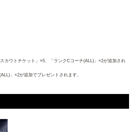
ウトチケット」×5、「ランクCコーチ(ALL)」×2が追加され
LL)」×2が追加でプレゼントされます。