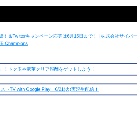
5万人達成！＆Twitterキャンペーン応募は6月16日まで！ | 株式会社サイバ
hampions
」！トク玉や豪華クリア報酬をゲットしよう！
with Google Play」6/21(火)実況生配信！