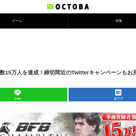
ゲーム
特集
の事前登録者数15万人を達成！締切間近のTwitterキャンペーン
Line
はてブ