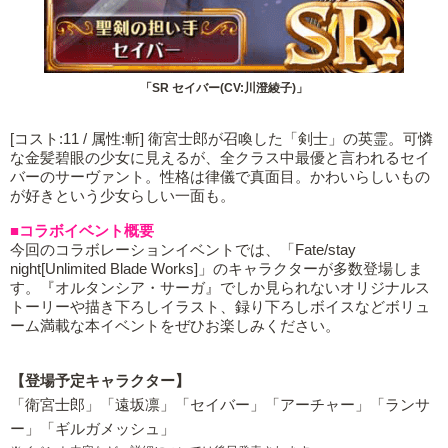
「SR セイバー(CV:川澄綾子)」
[コスト:11 / 属性:斬] 衛宮士郎が召喚した「剣士」の英霊。可憐
な金髪碧眼の少女に見えるが、全クラス中最優と言われるセイ
バーのサーヴァント。性格は律儀で真面目。かわいらしいもの
が好きという少女らしい一面も。
■コラボイベント概要
今回のコラボレーションイベントでは、「Fate/stay
night[Unlimited Blade Works]」のキャラクターが多数登場しま
す。『オルタンシア・サーガ』でしか見られないオリジナルス
トーリーや描き下ろしイラスト、録り下ろしボイスなどボリュ
ーム満載な本イベントをぜひお楽しみください。
【登場予定キャラクター】
「衛宮士郎」「遠坂凛」「セイバー」「アーチャー」「ランサ
ー」「ギルガメッシュ」