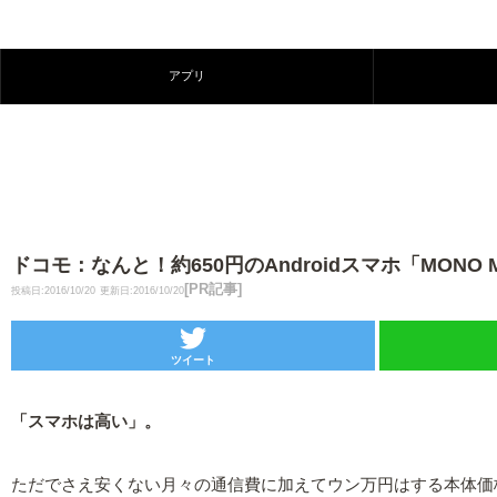
アプリ
ドコモ：なんと！約650円のAndroidスマホ「MONO
[PR記事]
投稿日:2016/10/20
更新日:2016/10/20
ツイート
「スマホは高い」。
ただでさえ安くない月々の通信費に加えてウン万円はする本体価