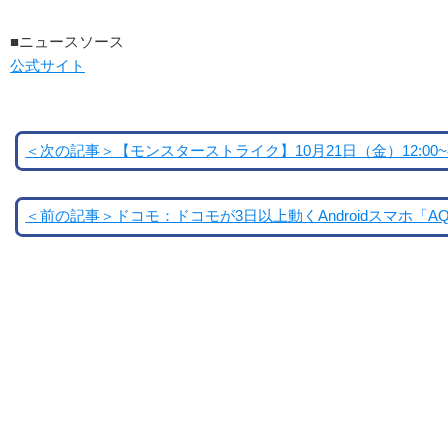
■ニュースソース
公式サイト
＜次の記事＞【モンスターストライク】10月21日（金）12:00~
＜前の記事＞ドコモ：ドコモが3日以上動くAndroidスマホ「AQUO