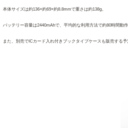
本体サイズは約136×約69×約8.8mmで重さは約138g。
バッテリー容量は2440mAhで、平均的な利用方法で約80時間動
また、別売でICカード入れ付きブックタイプケースも販売する