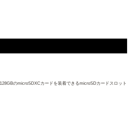
28GBのmicroSDXCカードを装着できるmicroSDカードスロット