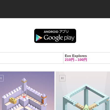
Evo Explores
210円→100円