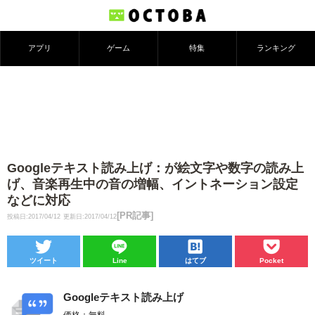
アプリ
ゲーム
特集
ランキング
Googleテキスト読み上げ：が絵文字や数字の読み上
げ、音楽再生中の音の増幅、イントネーション設定
などに対応
[PR記事]
投稿日:2017/04/12
更新日:2017/04/12
ツイート
Line
はてブ
Pocket
Googleテキスト読み上げ
価格：無料