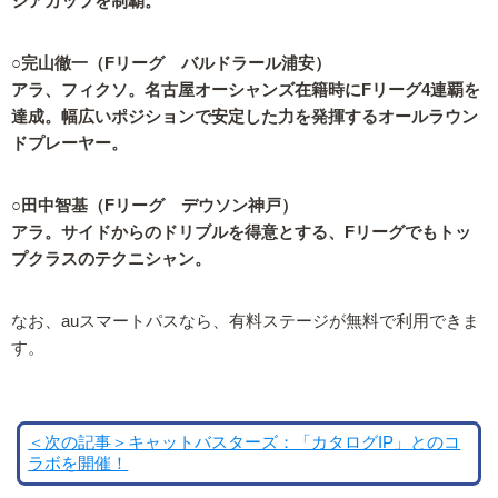
ジアカップを制覇。
○完山徹一（Fリーグ バルドラール浦安）
アラ、フィクソ。名古屋オーシャンズ在籍時にFリーグ4連覇を
達成。幅広いポジションで安定した力を発揮するオールラウン
ドプレーヤー。
○田中智基（Fリーグ デウソン神戸）
アラ。サイドからのドリブルを得意とする、Fリーグでもトッ
プクラスのテクニシャン。
なお、auスマートパスなら、有料ステージが無料で利用できま
す。
＜次の記事＞キャットバスターズ：「カタログIP」とのコ
ラボを開催！