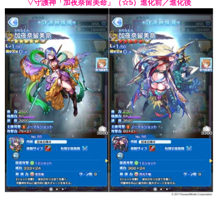
▽守護神「加夜奈留美命」（☆5）進化前／進化後