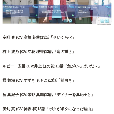
空町 春 (CV:高橋 花林)13話「せいくらべ」
村上 波乃 (CV:立花 理香)13話「肩の重さ」
ルビー・安曇 (CV:井上 ほの花)13話「魚がいっぱいだ～」
櫻 舞湖 (CV:すずき ももこ)13話「前向き」
薪 真紀子 (CV:米野 真織)13話「ディナーを真紀子と」
美剣 真 (CV:神坂 和)13話「ボクがボクになった理由」