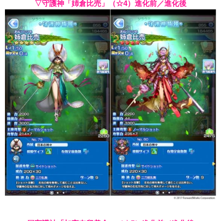
▽守護神「姉倉比売」（☆4）進化前／進化後