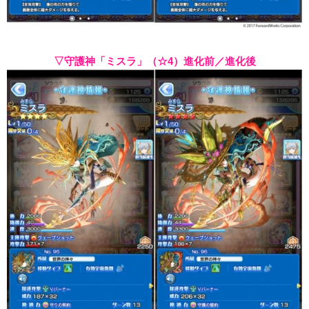
▽守護神「ミスラ」（☆4）進化前／進化後