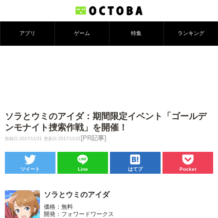
アプリ
ゲーム
特集
ランキング
ソラとウミのアイダ：期間限定イベント「ゴールデ
ンモナイト捜索作戦」を開催！
[PR記事]
投稿日:2017/11/21
更新日:2017/11/21
ツイート
Line
はてブ
Pocket
ソラとウミのアイダ
価格：無料
開発：フォワードワークス