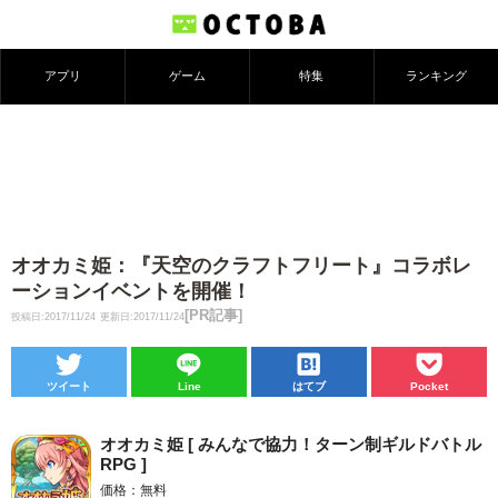
アプリ
ゲーム
特集
ランキング
オオカミ姫：『天空のクラフトフリート』コラボレ
ーションイベントを開催！
[PR記事]
投稿日:2017/11/24
更新日:2017/11/24
ツイート
Line
はてブ
Pocket
オオカミ姫 [ みんなで協力！ターン制ギルドバトル
RPG ]
価格：無料