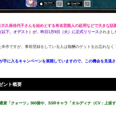
ョンには大久保佳代子さんを始めとする有名芸能人の起用などで大きな話
ータ』（以下、オデスト）が、昨日1月9日（火）に正式リリース
されまし
めた本作ですが、事前登録をしている人は報酬のゲットをお忘れなく
が手に入るキャンペーンを展開していますので、この機会を見逃さ
ゼント概要
貨「クォーツ」360個や、SSRキャラ「オルディナ（CV：上坂