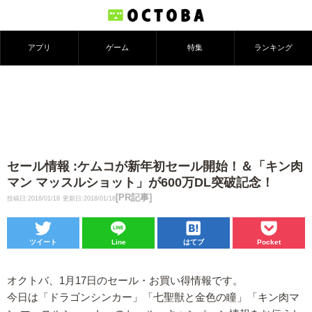
アプリ
ゲーム
特集
ランキング
セール情報 :ケムコが新年初セール開始！＆「キン肉
マン マッスルショット」が600万DL突破記念！
[PR記事]
投稿日:2018/01/18
更新日:2018/01/18
ツイート
Line
はてブ
Pocket
オクトバ、1月17日のセール・お買い得情報です。
今日は「ドラゴンシンカー」「七聖獣と金色の瞳」「キン肉マ