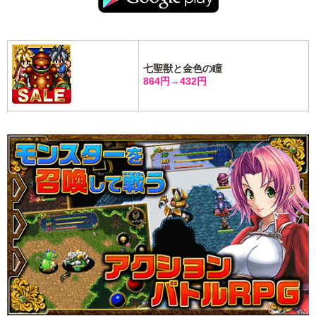
七聖獣と金色の瞳
864円→432円