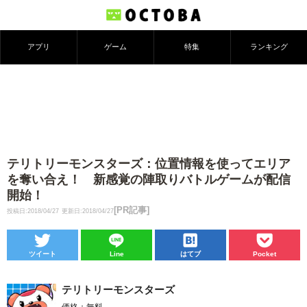
アプリ
ゲーム
特集
ランキング
テリトリーモンスターズ：位置情報を使ってエリア
を奪い合え！ 新感覚の陣取りバトルゲームが配信
開始！
[PR記事]
投稿日:2018/04/27
更新日:2018/04/27
ツイート
Line
はてブ
Pocket
テリトリーモンスターズ
価格：無料