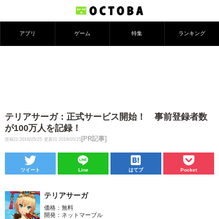
アプリ
ゲーム
特集
ランキング
テリアサーガ：正式サービス開始！ 事前登録者数
が100万人を記録！
[PR記事]
投稿日:2018/05/25
更新日:2018/05/25
ツイート
Line
はてブ
Pocket
テリアサーガ
価格：無料
開発：ネットマーブル