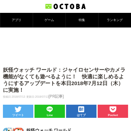
アプリ
ゲーム
特集
ランキング
妖怪ウォッチ ワールド：ジャイロセンサーやカメラ
機能がなくても遊べるように！ 快適に楽しめるよ
うにするアップデートを本日2018年7月12日（木）
に実施！
[PR記事]
投稿日:2018/07/13
更新日:2018/07/13
ツイート
Line
はてブ
Pocket
妖怪ウォッチ ワールド