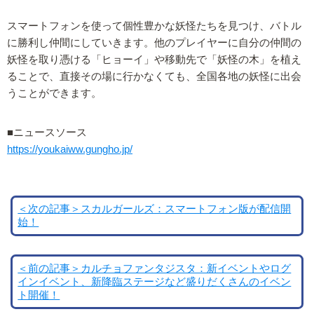
スマートフォンを使って個性豊かな妖怪たちを見つけ、バトル
に勝利し仲間にしていきます。他のプレイヤーに自分の仲間の
妖怪を取り憑ける「ヒョーイ」や移動先で「妖怪の木」を植え
ることで、直接その場に行かなくても、全国各地の妖怪に出会
うことができます。
■ニュースソース
https://youkaiww.gungho.jp/
＜次の記事＞スカルガールズ：スマートフォン版が配信開
始！
＜前の記事＞カルチョファンタジスタ：新イベントやログ
インイベント、新降臨ステージなど盛りだくさんのイベン
ト開催！