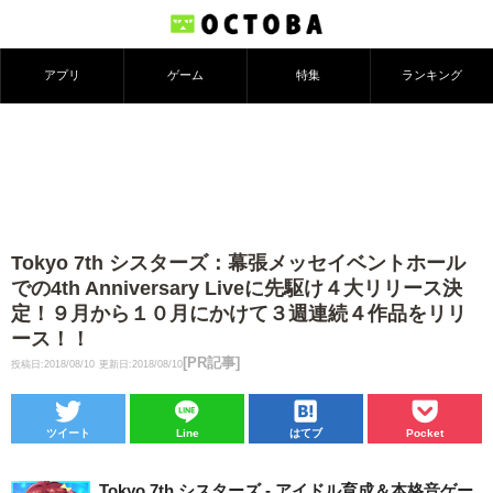
アプリ
ゲーム
特集
ランキング
Tokyo 7th シスターズ：幕張メッセイベントホール
での4th Anniversary Liveに先駆け４大リリース決
定！９月から１０月にかけて３週連続４作品をリリ
ース！！
[PR記事]
投稿日:2018/08/10
更新日:2018/08/10
ツイート
Line
はてブ
Pocket
Tokyo 7th シスターズ - アイドル育成＆本格音ゲー