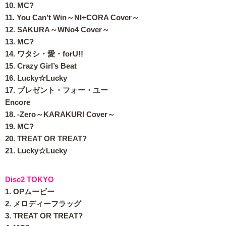
10. MC?
11. You Can’t Win～NI+CORA Cover～
12. SAKURA～WNo4 Cover～
13. MC?
14. ワタシ・愛・forU!!
15. Crazy Girl’s Beat
16. Lucky☆Lucky
17. プレゼント・フォー・ユー
Encore
18. -Zero～KARAKURI Cover～
19. MC?
20. TREAT OR TREAT?
21. Lucky☆Lucky
Disc2 TOKYO
1. OPムービー
2. メロディーフラッグ
3. TREAT OR TREAT?