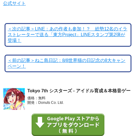
公式サイト
＜次の記事＞LINE：あの作者も参加！？ 総勢12名のイラ
ストレーターで送る「東方Project」LINEスタンプ第2弾が
登場！
＜前の記事＞ねこ島日記：8/8世界猫の日記念の8大キャン
ペーン！
Tokyo 7th シスターズ - アイドル育成＆本格音ゲー
価格：無料
開発：Donuts Co. Ltd.