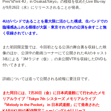
Pres“id”ent 4U」in Osaka&Tokyo』の模様を収めたLive Blu-ray
が9月26日（水）にリリースされることが発表。
4Uがバンドであることを最大限に活かした構成、生バンドでの
臨場感あふれる模様が大阪・東京それぞれの公演を余すこと無
く収録されています。
また初回限定盤では、今回初となる公演の舞台裏を収録した映
像のほか、公演中の動画コーナーにて公開された4Uのキャスト
3名による「3Mラジオ（仮）」の未公開VTRを収録したDVDも
付いてきます。
詳細については追って公開される続報に要注目です。
また同日には、7月20日（金）に日本武道館にて行われたメモ
リアルライブ「Tokyo 7th シスターズ メモリアルライブ
『Melody in the Pocket』 in 日本武道館」にて発表された
KARAKURIの配信限定ニューシングルがリリース。