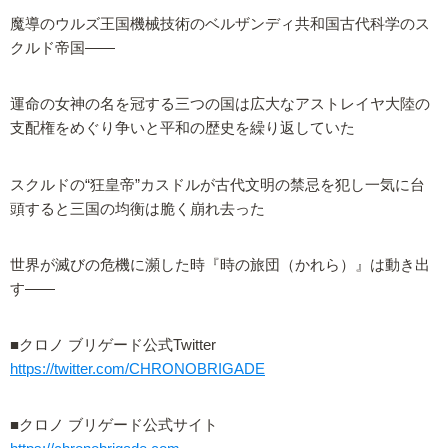
魔導のウルズ王国機械技術のベルザンディ共和国古代科学のス
クルド帝国――
運命の女神の名を冠する三つの国は広大なアストレイヤ大陸の
支配権をめぐり争いと平和の歴史を繰り返していた
スクルドの“狂皇帝”カスドルが古代文明の禁忌を犯し一気に台
頭すると三国の均衡は脆く崩れ去った
世界が滅びの危機に瀕した時『時の旅団（かれら）』は動き出
す――
■クロノ ブリゲード公式Twitter
https://twitter.com/CHRONOBRIGADE
■クロノ ブリゲード公式サイト