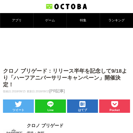
アプリ
ゲーム
特集
ランキング
クロノ ブリゲード：リリース半年を記念して9/18よ
り「ハーフアニバーサリーキャンペーン」開催決
定！
[PR記事]
投稿日:2018/09/15
更新日:2018/09/15
ツイート
Line
はてブ
Pocket
クロノ ブリゲード
価格：無料