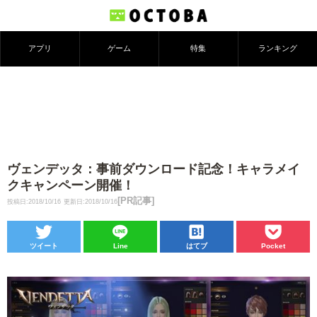
アプリ
ゲーム
特集
ランキング
ヴェンデッタ：事前ダウンロード記念！キャラメイ
クキャンペーン開催！
[PR記事]
投稿日:2018/10/16
更新日:2018/10/16
ツイート
Line
はてブ
Pocket