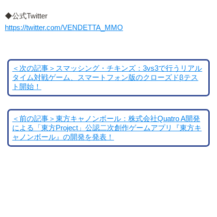
◆公式Twitter
https://twitter.com/VENDETTA_MMO
＜次の記事＞スマッシング・チキンズ：3vs3で行うリアル
タイム対戦ゲーム、スマートフォン版のクローズドβテス
ト開始！
＜前の記事＞東方キャノンボール：株式会社Quatro A開発
による「東方Project」公認二次創作ゲームアプリ『東方キ
ャノンボール』の開発を発表！